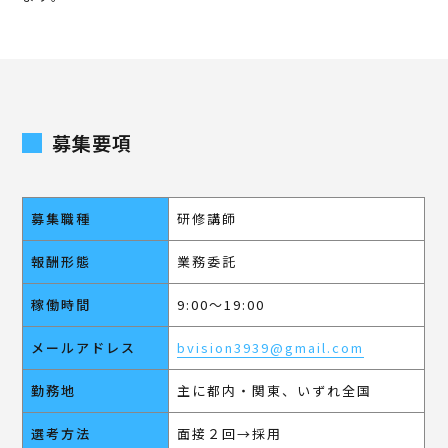
募集要項
募集職種
研修講師
報酬形態
業務委託
稼働時間
9:00～19:00
メールアドレス
bvision3939@gmail.com
勤務地
主に都内・関東、いずれ全国
選考方法
面接２回→採用